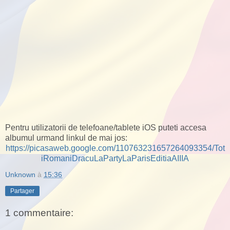
Pentru utilizatorii de telefoane/tablete iOS puteti accesa
albumul urmand linkul de mai jos:
https://picasaweb.google.com/110763231657264093354/Tot
iRomaniDracuLaPartyLaParisEditiaAIIIA
Unknown
à
15:36
Partager
1 commentaire: