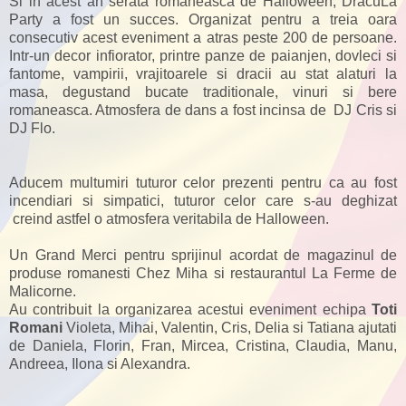
Si in acest an serata romaneasca de Halloween, DracuLa
Party a fost un succes. Organizat pentru a treia oara
consecutiv acest eveniment a atras peste 200 de persoane.
Intr-un decor infiorator, printre panze de paianjen, dovleci si
fantome, vampirii, vrajitoarele si dracii au stat alaturi la
masa, degustand bucate traditionale, vinuri si bere
romaneasca. Atmosfera de dans a fost incinsa de DJ Cris si
DJ Flo.
Aducem multumiri tuturor celor prezenti pentru ca au fost
incendiari si simpatici, tuturor celor care s-au deghizat
creind astfel o atmosfera veritabila de Halloween.
Un Grand Merci pentru sprijinul acordat de magazinul de
produse romanesti Chez Miha si restaurantul La Ferme de
Malicorne.
Au contribuit la organizarea acestui eveniment echipa
Toti
Romani
Violeta, Mihai, Valentin, Cris, Delia si Tatiana ajutati
de Daniela, Florin, Fran, Mircea, Cristina, Claudia, Manu,
Andreea, Ilona si Alexandra.