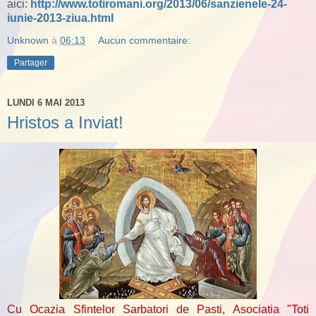
aici:
http://www.totiromani.org/2013/06/sanzienele-24-
iunie-2013-ziua.html
Unknown
à
06:13
Aucun commentaire:
Partager
LUNDI 6 MAI 2013
Hristos a Inviat!
Cu Ocazia Sfintelor Sarbatori de Pasti, Asociatia "Toti