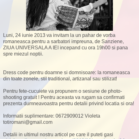
Luni, 24 iunie 2013 va invitam la un pahar de vorba
romaneasca pentru a sarbatori impreuna, de Sanziene,
ZIUA UNIVERSALA A IEI incepand cu ora 19h00 si pana
spre miezul noptii.
Dress code pentru doamne si domnisoare: Ia romaneasca
din toate zonele, stil traditional, artizanal sau stilizat!
Pentru fete-cucuiete va propunem o sesiune de photo-
shooting gratuit ! Pentru aceasta va rugam sa confirmati
prezenta dumneavoastra pentru detalii privind locatia si ora!
Informatii suplimentare: 0672909012 Violeta
totiromani@gmail.com
Detalii in ultimul nostru articol pe care il puteti gasi