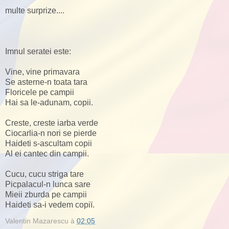
multe surprize....
Imnul seratei este:
Vine, vine primavara
Se asterne-n toata tara
Floricele pe campii
Hai sa le-adunam, copii.
Creste, creste iarba verde
Ciocarlia-n nori se pierde
Haideti s-ascultam copii
Al ei cantec din campii.
Cucu, cucu striga tare
Picpalacul-n lunca sare
Mieii zburda pe campii
Haideti sa-i vedem copiï.
Valentin Mazarescu
à
02:05