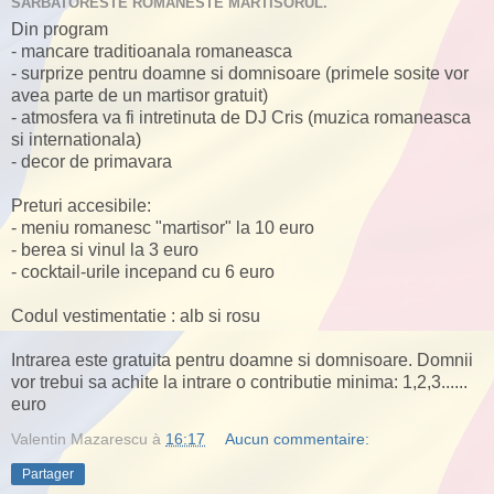
SARBATORESTE ROMANESTE MARTISORUL.
Din program
- mancare traditioanala romaneasca
- surprize pentru doamne si domnisoare (primele sosite vor
avea parte de un martisor gratuit)
- atmosfera va fi intretinuta de DJ Cris (muzica romaneasca
si internationala)
- decor de primavara
Preturi accesibile:
- meniu romanesc "martisor" la 10 euro
- berea si vinul la 3 euro
- cocktail-urile incepand cu 6 euro
Codul vestimentatie : alb si rosu
Intrarea este gratuita pentru doamne si domnisoare. Domnii
vor trebui sa achite la intrare o contributie minima: 1,2,3......
euro
Valentin Mazarescu
à
16:17
Aucun commentaire:
Partager