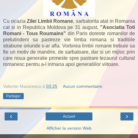
Cu ocazia
Zilei Limbii Romane
, sarbatorita atat in Romania
cat si in Republica Moldova pe 31 august,
"Asociatia Toti
Romani - Tous Roumains"
din Paris
doreste romanilor de
pretutindeni sa pastreze vie limba romana si traditiile
strabune oriunde s-ar afla. Vorbirea limbii romane trebuie sa
fie un motiv de mandrie, de sarbatoare, dar si un mijloc prin
care noua generatie primeste spre pastrare tezaurul cultural
romanesc pentru a-l inmana apoi generatiilor viitoare.
Valentin Mazarescu
à
03:25
Aucun commentaire:
Partager
‹
›
Accueil
Afficher la version Web