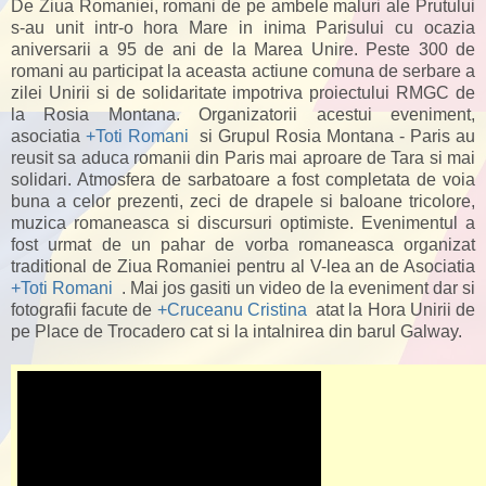
De Ziua Romaniei, romani de pe ambele maluri ale Prutului
s-au unit intr-o hora Mare in inima Parisului cu ocazia
aniversarii a 95 de ani de la Marea Unire. Peste 300 de
romani au participat la aceasta actiune comuna de serbare a
zilei Unirii si de solidaritate impotriva proiectului RMGC de
la Rosia Montana. Organizatorii acestui eveniment,
asociatia
+Toti Romani
si Grupul Rosia Montana - Paris au
reusit sa aduca romanii din Paris mai aproare de Tara si mai
solidari. Atmosfera de sarbatoare a fost completata de voia
buna a celor prezenti, zeci de drapele si baloane tricolore,
muzica romaneasca si discursuri optimiste. Evenimentul a
fost urmat de un pahar de vorba romaneasca organizat
traditional de Ziua Romaniei pentru al V-lea an de Asociatia
+Toti Romani
. Mai jos gasiti un video de la eveniment dar si
fotografii facute de
+Cruceanu Cristina
atat la Hora Unirii de
pe Place de Trocadero cat si la intalnirea din barul Galway.