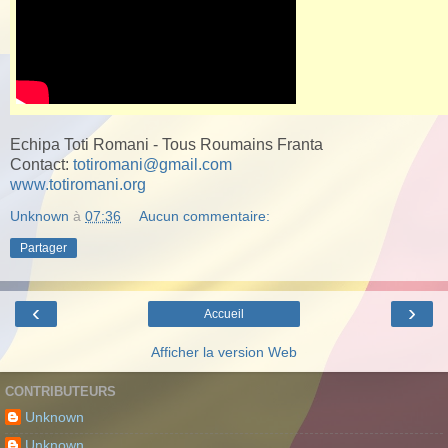
Echipa Toti Romani - Tous Roumains Franta
Contact:
totiromani@gmail.com
www.totiromani.org
Unknown
à
07:36
Aucun commentaire:
Partager
‹
›
Accueil
Afficher la version Web
CONTRIBUTEURS
Unknown
Unknown