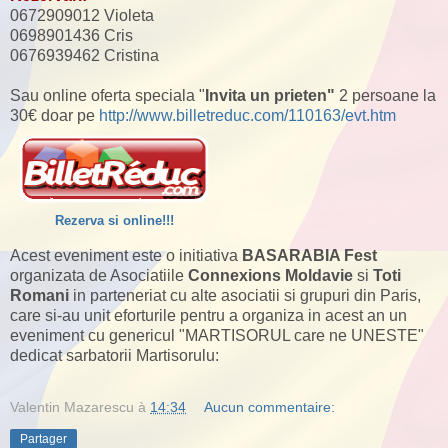
0672909012 Violeta
0698901436 Cris
0676939462 Cristina
Sau online oferta speciala "
Invita un prieten"
2 persoane la
30€ doar pe
http://www.billetreduc.com/110163/evt.htm
Rezerva si online!!!
Acest eveniment este o initiativa
BASARABIA Fest
organizata de Asociatiile
Connexions Moldavie
si
Toti
Romani
in parteneriat cu alte asociatii si grupuri din Paris,
care si-au unit eforturile pentru a organiza in acest an un
eveniment cu genericul "MARTISORUL care ne UNESTE"
dedicat sarbatorii Martisorulu:
Valentin Mazarescu
à
14:34
Aucun commentaire:
Partager