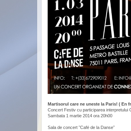
Martisorul care ne uneste la Paris! ( En f
Concert Festiv cu participarea interpretului
Sambata 1 martie 2014 ora 20h00
Sala de concert "Café de la Danse"