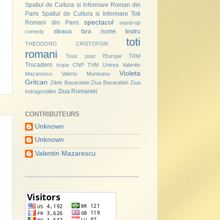
Spatiul de Cultura si Informare Roman din
Paris
Spatiul de Cultura si Informare Toti
spectacol
Romani din Paris
stand-up
steaua fara nume
teatru
comedy
toti
THEODORO CRISTOFOR
romani
Tous pour l'Europe
TRM
Trocadero
trupa CNP
TVM
Unirea
Valentin
Violeta
Mazarescu
Valeriu Munteanu
Gritcan
Zilele Basarabiei
Ziua Basarabiei
Ziua
Ziua Romaniei
indragostitilor
CONTRIBUTEURS
Unknown
Unknown
Valentin Mazarescu