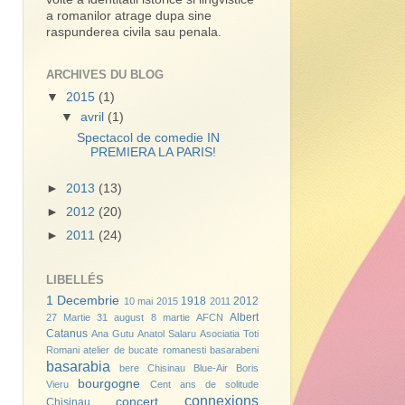
a romanilor atrage dupa sine
raspunderea civila sau penala.
ARCHIVES DU BLOG
▼
2015
(1)
▼
avril
(1)
Spectacol de comedie IN
PREMIERA LA PARIS!
►
2013
(13)
►
2012
(20)
►
2011
(24)
LIBELLÉS
1 Decembrie
1918
2012
10 mai 2015
2011
Albert
27 Martie
31 august
8 martie
AFCN
Catanus
Ana Gutu
Anatol Salaru
Asociatia Toti
Romani
atelier de bucate romanesti
basarabeni
basarabia
bere Chisinau
Blue-Air
Boris
bourgogne
Vieru
Cent ans de solitude
connexions
concert
Chisinau