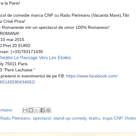
a la Paris!
col de comedie marca CNP cu Radu Pietreanu (Vacanta Mare),Tibi
 Cristi Priza!
 Romaneste intr-un spectacol de umor 100% Romanesc!
A ROMANA!
 10 mai 2015
0 Pret 20 EURO
rvari: (+33)783171438
héâtre Le Passage Vers Les Etoiles
oly 75011 Paris
3 "Pere Lachaise "
si prietenii in evenimentul de pe FB:
https://www.facebook.com/
565145590434062/
ntaire:
,
Radu Pietreanu
,
spectacol
,
stand-up comedy
,
teatru
,
trupa CNP
,
Violet