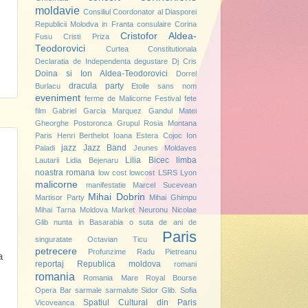
moldavie
Consiliul Coordonator al Diasporei
Republicii Molodva in Franta
consulaire
Corina
Cristofor Aldea-
Fusu
Cristi Priza
Teodorovici
Curtea Constitutionala
Declaratia de Independenta
degustare
Dj Cris
Doina si Ion Aldea-Teodorovici
Dorrel
dracula party
Burlacu
Etoile sans nom
eveniment
ferme de Malicorne
Festival
fete
film
Gabriel Garcia Marquez
Gandul Matei
Gheorghe Postoronca
Grupul Rosia Montana
Paris
Henri Berthelot
Ioana Estera Cojoc
Ion
jazz
Jazz Band
Paladi
Jeunes Moldaves
Lilia Bicec
limba
Lautarii
Lidia Bejenaru
noastra romana
low cost
lowcost
LSRS
Lyon
malicorne
manifestatie
Marcel Sucevean
Mihai Dobrin
Martisor Party
Mihai Ghimpu
Mihai Tarna
Moldova Market
Neuronu
Nicolae
Glib
nunta in Basarabia
o suta de ani de
Paris
singuratate
Octavian Ticu
petrecere
Profunzime
Radu Pietreanu
a
reportaj
Republica moldova
romani
romania
Romania Mare
Royal Bourse
Opera Bar
sarmale
sarmalute
Sidor Glib.
Sofia
Spatiul Cultural din Paris
Vicoveanca