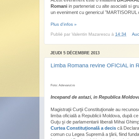
Romani
in parteneriat cu alte asociatii si g
un eveniment cu genericul "MARTISORUL ca
Plus d'infos »
Publié par
Valentin Mazarescu
à
14:34
Auc
JEUDI 5 DÉCEMBRE 2013
Limba Romana revine OFICIAL in R
Foto: Adevarul.ro
Incepand de astazi, in Republica Moldova
Magistraţii Curţii Constituţionale au recuno
limba oficială a Republicii Moldova, după c
Guţu şi de parlamentarii liberali Mihai Ghi
Curtea Constituţională a decis
că Declara
comun cu Legea Supremă a ţării, fiind fundame