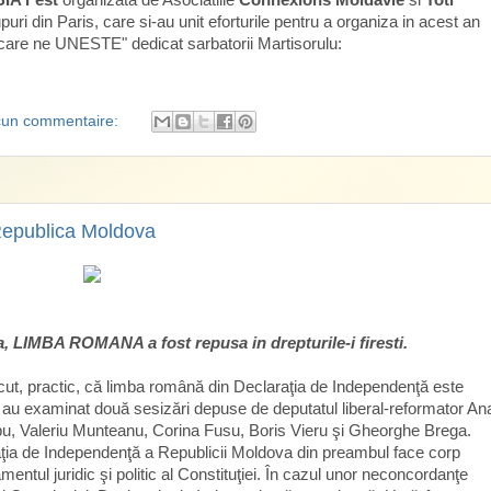
rupuri din Paris, care si-au unit eforturile pentru a organiza in acest an
re ne UNESTE" dedicat sarbatorii Martisorulu:
un commentaire:
epublica Moldova
, LIMBA ROMANA a fost repusa in drepturile-i firesti.
scut, practic, că limba română din Declaraţia de Independenţă este
e au examinat două sesizări depuse de deputatul liberal-reformator An
mpu, Valeriu Munteanu, Corina Fusu, Boris Vieru şi Gheorghe Brega.
ţia de Independenţă a Republicii Moldova din preambul face corp
ntul juridic şi politic al Constituţiei. În cazul unor neconcordanţe