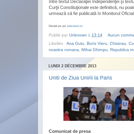
între textul Declaraţiei Independenţei şi tex
Curţii Constituţionale este definitivă, nu poat
urmează să fie publicată în Monitorul Oficial
Detalii pe pe
adevarul.ro
Publié par
Unknown
à
13:14
Aucun comme
Libellés :
Ana Gutu
,
Boris Vieru
,
Chisinau
,
Co
noastra romana
,
Mihai Ghimpu
,
Republica m
LUNDI 2 DÉCEMBRE 2013
Uniti de Ziua Unirii la Paris
Comunicat de presa