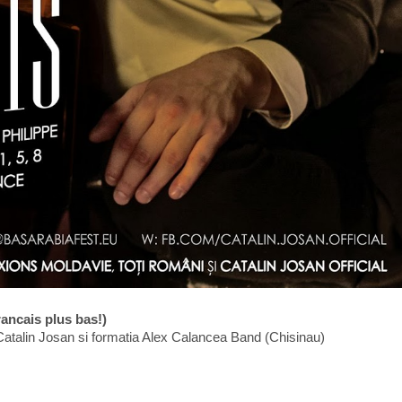
rancais plus bas!)
 Catalin Josan si formatia Alex Calancea Band (Chisinau)