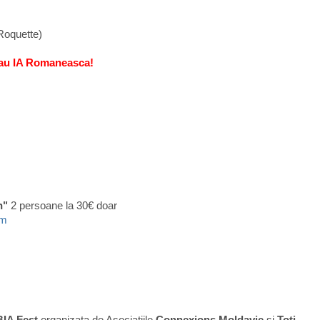
Roquette)
au IA Romaneasca!
en"
2 persoane la 30€ doar
tm
A Fest
organizata de Asociatiile
Connexions Moldavie
si
Toti