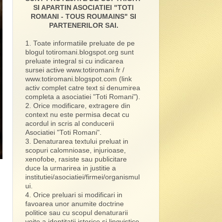
SI APARTIN ASOCIATIEI "TOTI
ROMANI - TOUS ROUMAINS" SI
PARTENERILOR SAI.
1. Toate informatiile preluate de pe
blogul totiromani.blogspot.org sunt
preluate integral si cu indicarea
sursei active www.totiromani.fr /
www.totiromani.blogspot.com (link
activ complet catre text si denumirea
completa a asociatiei "Toti Romani").
2. Orice modificare, extragere din
context nu este permisa decat cu
acordul in scris al conducerii
Asociatiei "Toti Romani".
3. Denaturarea textului preluat in
scopuri calomnioase, injurioase,
xenofobe, rasiste sau publicitare
duce la urmarirea in justitie a
institutiei/asociatiei/firmei/organismul
ui.
4. Orice preluari si modificari in
favoarea unor anumite doctrine
politice sau cu scopul denaturarii
voite a identitatii istorice si lingvistice