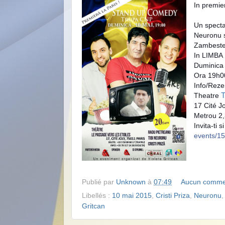
In premier
Un specta
Neuronu si
Zambeste
In LIMB
Duminica
Ora 19h0
Info/Reze
Theatre
T
17 Cité J
Metrou 2,
Invita-ti 
events/1
Publié par
Unknown
à
07:49
Aucun comme
Libellés :
10 mai 2015
,
Cristi Priza
,
Neuronu
Gritcan