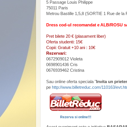
5 Passage Louis Philippe
75011 Paris
Metrou Bastille 1,5,8 (SORTIE 1 Rue de la 
Dress cod-ul recomandat e ALB/ROSU s
Pret bilete 20 € (plasament liber)
Oferta studenti: 15€
Copii: Gratuit +10 ani : 10€
Rezervari:
0672909012 Violeta
0698901436 Cris
0676939462 Cristina
Sau online oferta speciala "
Invita un priet
pe
http://www.billetreduc.com/110163/evt.h
Rezerva si online!!!
Acest eveniment este o initiativa
BASARABI