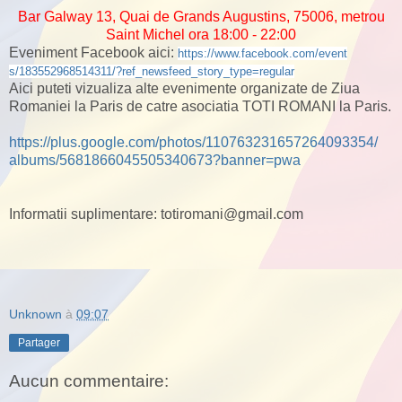
Bar Galway 13, Quai de Grands Augustins, 75006, metrou
Saint Michel ora 18:00 - 22:00
Eveniment Facebook aici:
https://www.fac
ebook.com/event
s/1835529685143
11/?ref_newsfee
d_story_type=re
gular
Aici puteti vizualiza alte evenimente organizate de Ziua
Romaniei la Paris de catre asociatia TOTI ROMANI la Paris.
https://plus.google.com/
photos/
110763231657264093354/
albums/
5681866045505340673?banner=
pwa
Informatii suplimentare: totiromani@gmail.com
Unknown
à
09:07
Partager
Aucun commentaire: