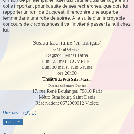
Un soir de printemps, en attendant sur le quai de la gare un
colis important pour la suite de ses recherches, que dois lui
rapporter un ami de Bucarest, il rencontre une superbe
femme dans une robe de soirée. A la suite d'un incroyable
concours de circonstances il va l'inviter à passer la nuit chez
lui...
Steaua fara nume (en français)
de Mihail Sebastian
Regizor - Mihai Tarna
Luni 23 mai - COMPLET
Luni 30 mai si luni 6 iunie
ora 20h00
Théâtre
du Petit Saint Martin
Directions Bernard Destors
17, rue René Boulanger, 75010 Paris
Métro Strasbourg Saint-Denis
Résérvation: 0672909012 Violeta
Unknown
à
01:37
Partager